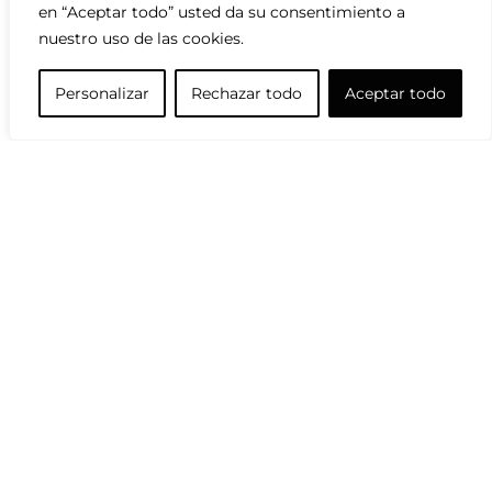
Esto no hay por dónde cogerlo
en “Aceptar todo” usted da su consentimiento a
30/09/2024
nuestro uso de las cookies.
Más simple imposible
Personalizar
Rechazar todo
Aceptar todo
16/06/2024
Spanish
Mente Utópica
02/05/2024
Viajante
25/04/2024
Qué disparate…
17/03/2024
Vivo al lado del Paticano
14/03/2024