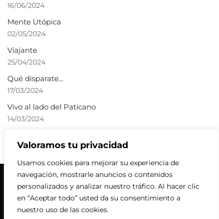
16/06/2024
Mente Utópica
02/05/2024
Viajante
25/04/2024
Qué disparate…
17/03/2024
Vivo al lado del Paticano
14/03/2024
Valoramos tu privacidad
Usamos cookies para mejorar su experiencia de
navegación, mostrarle anuncios o contenidos
personalizados y analizar nuestro tráfico. Al hacer clic
Todos los textos y contenido creado por
Joaquín Sánchez Gil ©
en “Aceptar todo” usted da su consentimiento a
– 2024 – Todos los derechos reservados l
Aviso Legal
–
Política
nuestro uso de las cookies.
de Pr
ivacidad
–
Política de Cookies