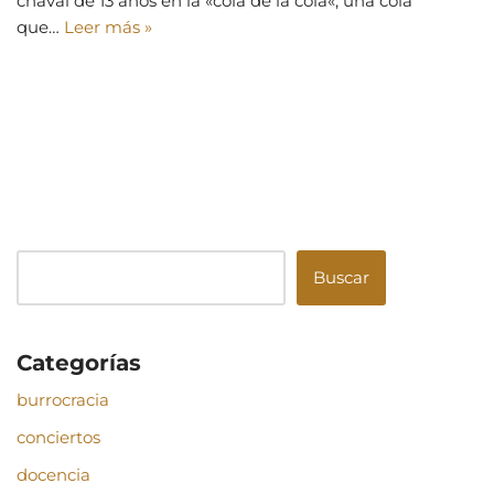
chaval de 13 años en la «cola de la cola«, una cola
que…
Leer más »
Buscar
Categorías
burrocracia
conciertos
docencia